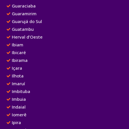
Guaraciaba
Guaramirim
Guarujá do Sul
Guatambu
Herval d’Oeste
Ibiam
Ibicaré
Ibirama
Içara
Ilhota
Imaruí
Imbituba
Imbuia
Indaial
Iomerê
Ipira