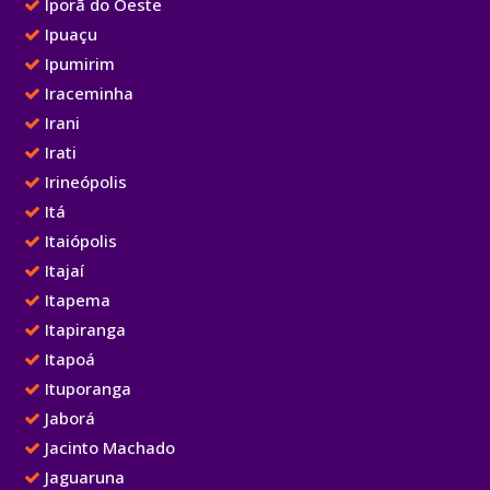
Iporã do Oeste
Ipuaçu
Ipumirim
Iraceminha
Irani
Irati
Irineópolis
Itá
Itaiópolis
Itajaí
Itapema
Itapiranga
Itapoá
Ituporanga
Jaborá
Jacinto Machado
Jaguaruna