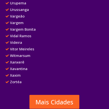
Urupema
Urussanga
Vargeão
Vargem
Vargem Bonita
Vidal Ramos
Videira
Vitor Meireles
Witmarsum
Xanxerê
Xavantina
Xaxim
Zortéa
Mais Cidades