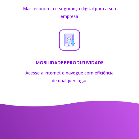
Mais economia e segurança digital para a sua
empresa
MOBILIDADE E PRODUTIVIDADE
Acesse a internet e navegue com eficiência
de
qualquer lugar