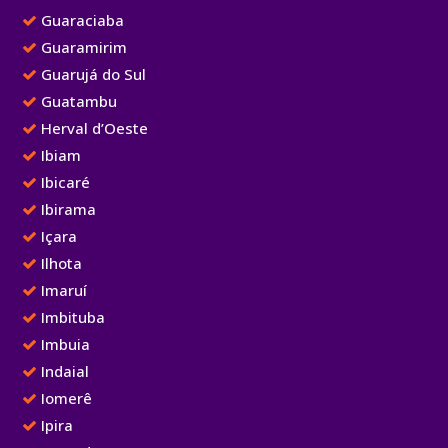
Guaraciaba
Guaramirim
Guarujá do Sul
Guatambu
Herval d’Oeste
Ibiam
Ibicaré
Ibirama
Içara
Ilhota
Imaruí
Imbituba
Imbuia
Indaial
Iomerê
Ipira