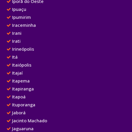
Iporã do Oeste
Ipuaçu
Ipumirim
Iraceminha
Irani
Irati
Irineópolis
Itá
Itaiópolis
Itajaí
Itapema
Itapiranga
Itapoá
Ituporanga
Jaborá
Jacinto Machado
Jaguaruna