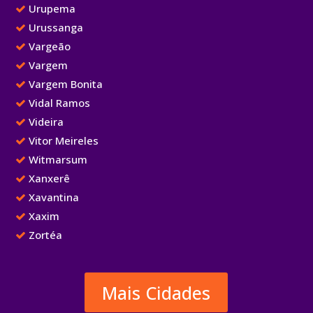
Urupema
Urussanga
Vargeão
Vargem
Vargem Bonita
Vidal Ramos
Videira
Vitor Meireles
Witmarsum
Xanxerê
Xavantina
Xaxim
Zortéa
Mais Cidades