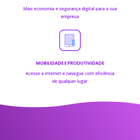
Mais economia e segurança digital para a sua
empresa
MOBILIDADE E PRODUTIVIDADE
Acesse a internet e navegue com eficiência
de
qualquer lugar