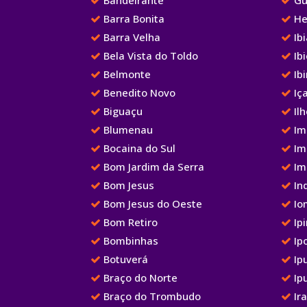
Barra Bonita
He
Barra Velha
Ib
Bela Vista do Toldo
Ibi
Belmonte
Ib
Benedito Novo
Iç
Biguaçu
Ilh
Blumenau
Im
Bocaina do Sul
Im
Bom Jardim da Serra
Im
Bom Jesus
Ind
Bom Jesus do Oeste
Io
Bom Retiro
Ipi
Bombinhas
Ip
Botuverá
Ip
Braço do Norte
Ip
Braço do Trombudo
Ir