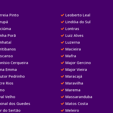
reia Pinto
Leoberto Leal
rupá
Lindóia do Sul
iciúma
Lontras
nha Porã
Luiz Alves
nhataí
Luzerna
ritibanos
Macieira
scanso
Mafra
nísio Cerqueira
Major Gercino
na Emma
Major Vieira
utor Pedrinho
Maracajá
re Rios
Maravilha
mo
Marema
al Velho
Massaranduba
xinal dos Guedes
Matos Costa
r do Sertão
Meleiro