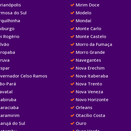
rianópolis
Mirim Doce
rmosa do Sul
Modelo
rquilhinha
Mondaí
aiburgo
Monte Carlo
i Rogério
Monte Castelo
lvão
Morro da Fumaça
ropaba
Morro Grande
ruva
Navegantes
spar
Nova Erechim
vernador Celso Ramos
Nova Itaberaba
ão-Pará
Nova Trento
avatal
Nova Veneza
abiruba
Novo Horizonte
araciaba
Orleans
aramirim
Otacílio Costa
arujá do Sul
Ouro
atambu
Ouro Verde