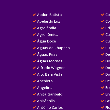
Abdon Batista
Cor
Abelardo Luz
Co
Agrolândia
Cr
Agronômica
Cu
Água Doce
Cu
Águas de Chapecó
Cu
Águas Frias
De
Águas Mornas
Dio
Alfredo Wagner
Do
Alto Bela Vista
Do
Anchieta
Ent
Angelina
Er
Anita Garibaldi
Erv
Anitápolis
Fa
Antônio Carlos
Flo