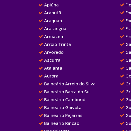
Apiúna
Flo
Arabutã
Fo
Araquari
Fo
Araranguá
Fr
Armazém
Fre
Arroio Trinta
Ga
Arvoredo
Ga
Ascurra
Ga
Atalanta
Ga
Aurora
Go
Balneário Arroio do Silva
Gr
Balneário Barra do Sul
Gr
Balneário Camboriú
Gu
Balneário Gaivota
Gu
Balneário Piçarras
Gu
Balneário Rincão
Gu
Bandeirante
Gu