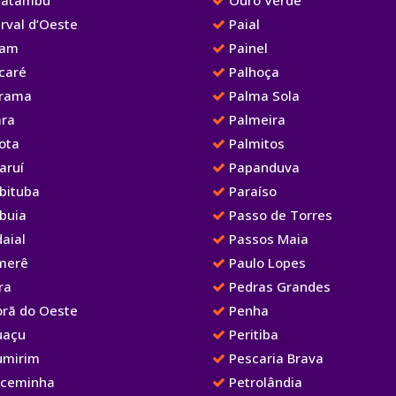
rval d’Oeste
Paial
iam
Painel
caré
Palhoça
irama
Palma Sola
ara
Palmeira
ota
Palmitos
aruí
Papanduva
bituba
Paraíso
buia
Passo de Torres
aial
Passos Maia
merê
Paulo Lopes
ra
Pedras Grandes
orã do Oeste
Penha
uaçu
Peritiba
umirim
Pescaria Brava
aceminha
Petrolândia