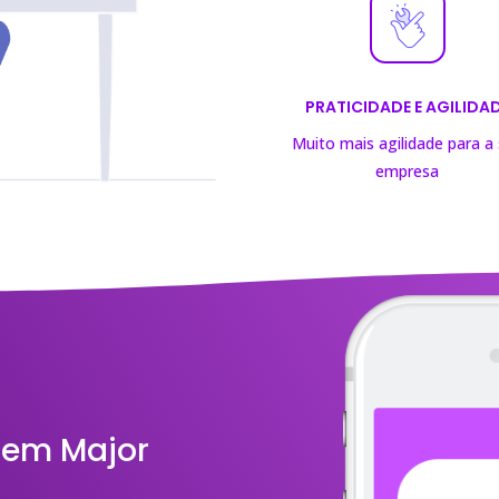
PRATICIDADE E AGILIDA
Muito mais agilidade para a
empresa
 em Major