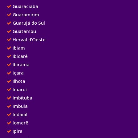
Guaraciaba
Guaramirim
Guarujá do Sul
Guatambu
Herval d’Oeste
Ibiam
Ibicaré
Ibirama
Içara
Ilhota
Imaruí
Imbituba
Imbuia
Indaial
Iomerê
Ipira