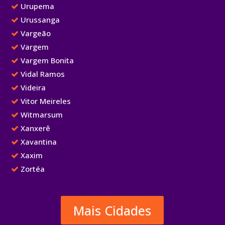
Urupema
Urussanga
Vargeão
Vargem
Vargem Bonita
Vidal Ramos
Videira
Vitor Meireles
Witmarsum
Xanxerê
Xavantina
Xaxim
Zortéa
Mais Cidades