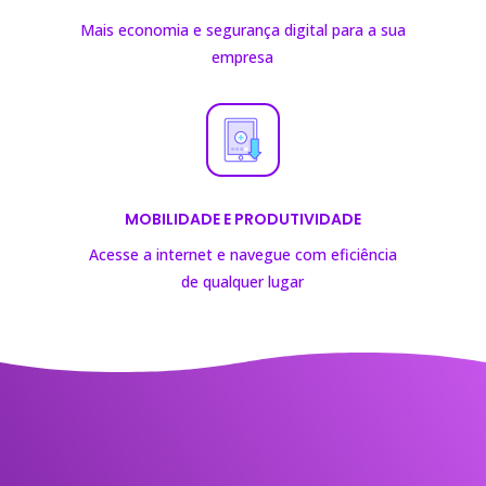
Mais economia e segurança digital para a sua
empresa
MOBILIDADE E PRODUTIVIDADE
Acesse a internet e navegue com eficiência
de
qualquer lugar