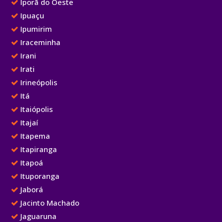
Iporã do Oeste
Ipuaçu
Ipumirim
Iraceminha
Irani
Irati
Irineópolis
Itá
Itaiópolis
Itajaí
Itapema
Itapiranga
Itapoá
Ituporanga
Jaborá
Jacinto Machado
Jaguaruna