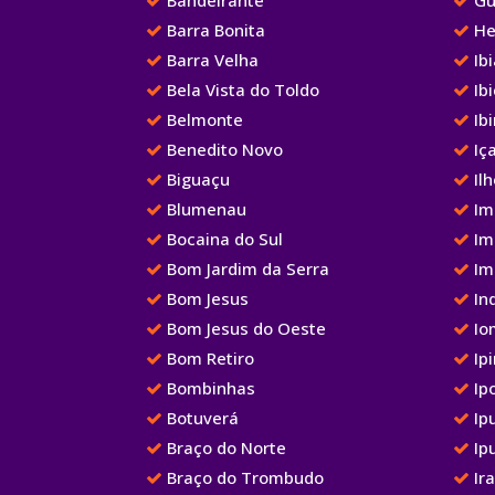
Barra Bonita
He
Barra Velha
Ib
Bela Vista do Toldo
Ibi
Belmonte
Ib
Benedito Novo
Iç
Biguaçu
Ilh
Blumenau
Im
Bocaina do Sul
Im
Bom Jardim da Serra
Im
Bom Jesus
Ind
Bom Jesus do Oeste
Io
Bom Retiro
Ipi
Bombinhas
Ip
Botuverá
Ip
Braço do Norte
Ip
Braço do Trombudo
Ir