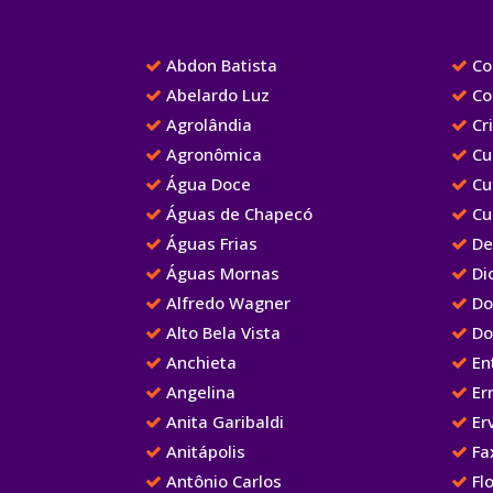
Abdon Batista
Cor
Abelardo Luz
Co
Agrolândia
Cr
Agronômica
Cu
Água Doce
Cu
Águas de Chapecó
Cu
Águas Frias
De
Águas Mornas
Dio
Alfredo Wagner
Do
Alto Bela Vista
Do
Anchieta
Ent
Angelina
Er
Anita Garibaldi
Erv
Anitápolis
Fa
Antônio Carlos
Flo