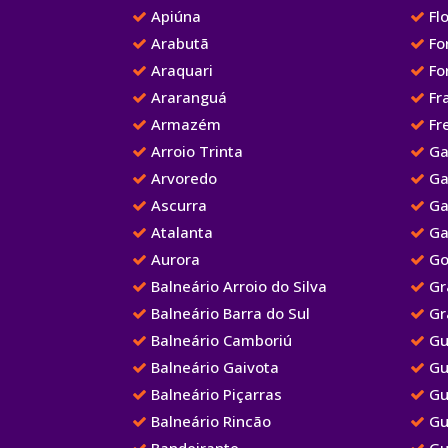
Apiúna
Flo
Arabutã
Fo
Araquari
Fo
Araranguá
Fr
Armazém
Fre
Arroio Trinta
Ga
Arvoredo
Ga
Ascurra
Ga
Atalanta
Ga
Aurora
Go
Balneário Arroio do Silva
Gr
Balneário Barra do Sul
Gr
Balneário Camboriú
Gu
Balneário Gaivota
Gu
Balneário Piçarras
Gu
Balneário Rincão
Gu
Bandeirante
Gu