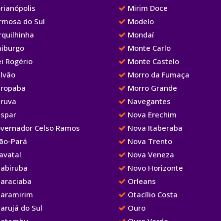
rianópolis
Mirim Doce
rmosa do Sul
Modelo
rquilhinha
Mondaí
aiburgo
Monte Carlo
i Rogério
Monte Castelo
lvão
Morro da Fumaça
ropaba
Morro Grande
ruva
Navegantes
spar
Nova Erechim
vernador Celso Ramos
Nova Itaberaba
ão-Pará
Nova Trento
avatal
Nova Veneza
abiruba
Novo Horizonte
araciaba
Orleans
aramirim
Otacílio Costa
arujá do Sul
Ouro
atambu
Ouro Verde