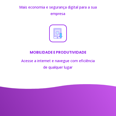
Mais economia e segurança digital para a sua
empresa
MOBILIDADE E PRODUTIVIDADE
Acesse a internet e navegue com eficiência
de
qualquer lugar