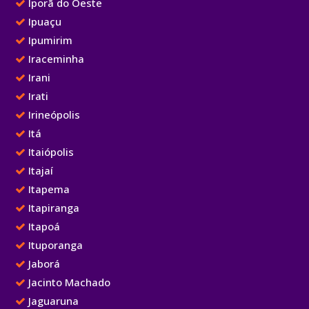
Iporã do Oeste
Ipuaçu
Ipumirim
Iraceminha
Irani
Irati
Irineópolis
Itá
Itaiópolis
Itajaí
Itapema
Itapiranga
Itapoá
Ituporanga
Jaborá
Jacinto Machado
Jaguaruna