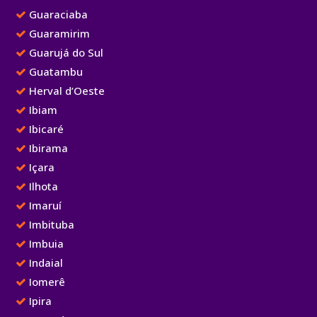
Guaraciaba
Guaramirim
Guarujá do Sul
Guatambu
Herval d’Oeste
Ibiam
Ibicaré
Ibirama
Içara
Ilhota
Imaruí
Imbituba
Imbuia
Indaial
Iomerê
Ipira