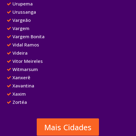
Urupema
Urussanga
Vargeão
Vargem
Vargem Bonita
Vidal Ramos
Videira
Vitor Meireles
Witmarsum
Xanxerê
Xavantina
Xaxim
Zortéa
Mais Cidades