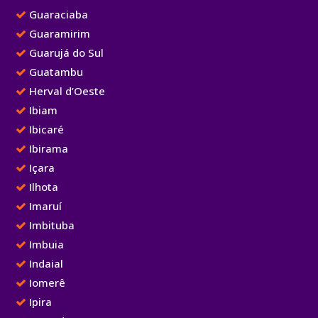
Guaraciaba
Guaramirim
Guarujá do Sul
Guatambu
Herval d’Oeste
Ibiam
Ibicaré
Ibirama
Içara
Ilhota
Imaruí
Imbituba
Imbuia
Indaial
Iomerê
Ipira