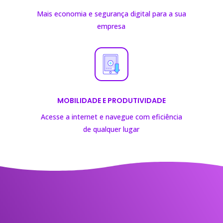
Mais economia e segurança digital para a sua
empresa
MOBILIDADE E PRODUTIVIDADE
Acesse a internet e navegue com eficiência
de
qualquer lugar