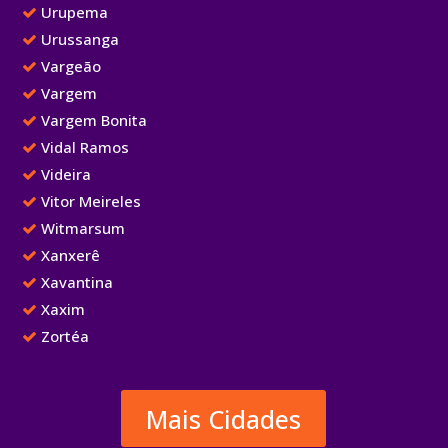
Urupema
Urussanga
Vargeão
Vargem
Vargem Bonita
Vidal Ramos
Videira
Vitor Meireles
Witmarsum
Xanxerê
Xavantina
Xaxim
Zortéa
Mais Cidades