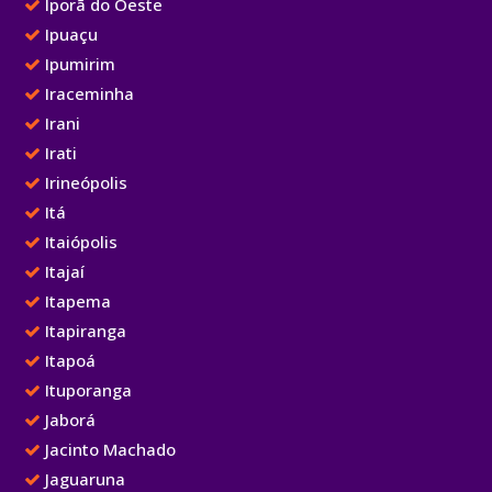
Iporã do Oeste
Ipuaçu
Ipumirim
Iraceminha
Irani
Irati
Irineópolis
Itá
Itaiópolis
Itajaí
Itapema
Itapiranga
Itapoá
Ituporanga
Jaborá
Jacinto Machado
Jaguaruna