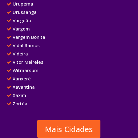
Urupema
Urussanga
Vargeão
Vargem
Vargem Bonita
Vidal Ramos
Videira
Vitor Meireles
Witmarsum
Xanxerê
Xavantina
Xaxim
Zortéa
Mais Cidades