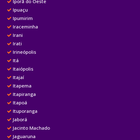
Iporã do Oeste
Ipuaçu
Ipumirim
Iraceminha
Irani
Irati
Irineópolis
Itá
Itaiópolis
Itajaí
Itapema
Itapiranga
Itapoá
Ituporanga
Jaborá
Jacinto Machado
Jaguaruna