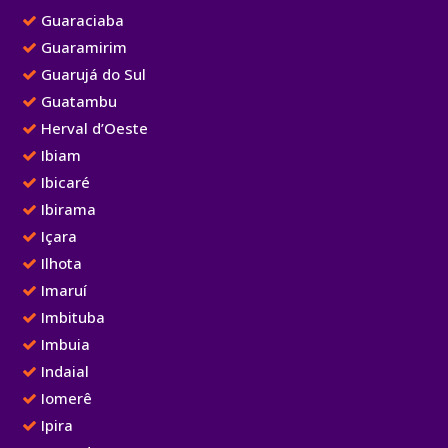
Guaraciaba
Guaramirim
Guarujá do Sul
Guatambu
Herval d’Oeste
Ibiam
Ibicaré
Ibirama
Içara
Ilhota
Imaruí
Imbituba
Imbuia
Indaial
Iomerê
Ipira