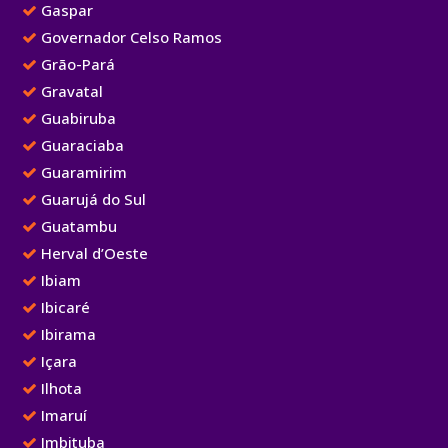
Gaspar
Governador Celso Ramos
Grão-Pará
Gravatal
Guabiruba
Guaraciaba
Guaramirim
Guarujá do Sul
Guatambu
Herval d’Oeste
Ibiam
Ibicaré
Ibirama
Içara
Ilhota
Imaruí
Imbituba