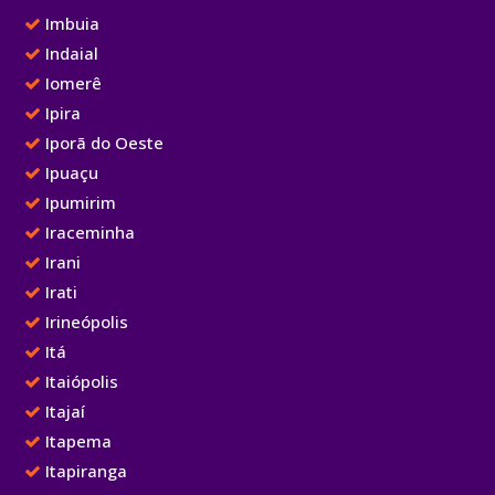
Imbuia
Indaial
Iomerê
Ipira
Iporã do Oeste
Ipuaçu
Ipumirim
Iraceminha
Irani
Irati
Irineópolis
Itá
Itaiópolis
Itajaí
Itapema
Itapiranga