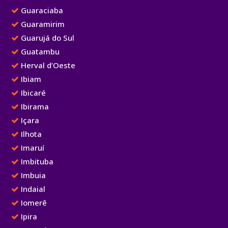
Guaraciaba
Guaramirim
Guarujá do Sul
Guatambu
Herval d’Oeste
Ibiam
Ibicaré
Ibirama
Içara
Ilhota
Imaruí
Imbituba
Imbuia
Indaial
Iomerê
Ipira