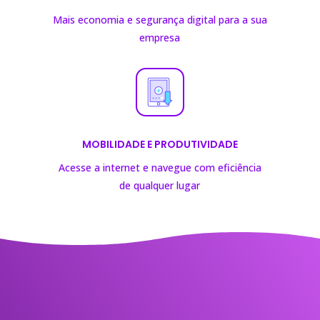
Mais economia e segurança digital para a sua
empresa
MOBILIDADE E PRODUTIVIDADE
Acesse a internet e navegue com eficiência
de
qualquer lugar