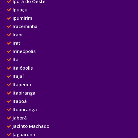
Iporã do Oeste
Ipuaçu
Ipumirim
Iraceminha
Irani
Irati
Irineópolis
Itá
Itaiópolis
Itajaí
Itapema
Itapiranga
Itapoá
Ituporanga
Jaborá
Jacinto Machado
Jaguaruna