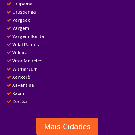
Urupema
Urussanga
Vargeão
Vargem
Vargem Bonita
Vidal Ramos
Videira
Vitor Meireles
Witmarsum
Xanxerê
Xavantina
Xaxim
Zortéa
Mais Cidades