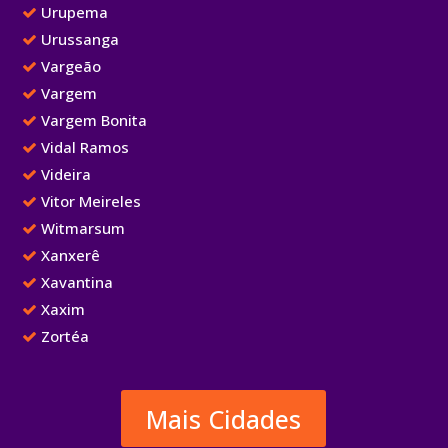
Urupema
Urussanga
Vargeão
Vargem
Vargem Bonita
Vidal Ramos
Videira
Vitor Meireles
Witmarsum
Xanxerê
Xavantina
Xaxim
Zortéa
Mais Cidades