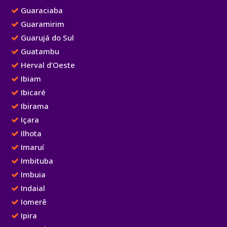
Guaraciaba
Guaramirim
Guarujá do Sul
Guatambu
Herval d’Oeste
Ibiam
Ibicaré
Ibirama
Içara
Ilhota
Imaruí
Imbituba
Imbuia
Indaial
Iomerê
Ipira