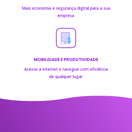
Mais economia e segurança digital para a sua
empresa
MOBILIDADE E PRODUTIVIDADE
Acesse a internet e navegue com eficiência
de
qualquer lugar