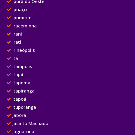
Iporã do Oeste
Ipuaçu
Ipumirim
Iraceminha
Irani
Irati
Irineópolis
Itá
Itaiópolis
Itajaí
Itapema
Itapiranga
Itapoá
Ituporanga
Jaborá
Jacinto Machado
Jaguaruna