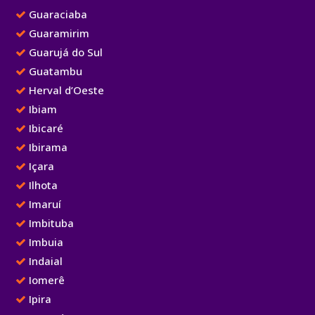
Guaraciaba
Guaramirim
Guarujá do Sul
Guatambu
Herval d’Oeste
Ibiam
Ibicaré
Ibirama
Içara
Ilhota
Imaruí
Imbituba
Imbuia
Indaial
Iomerê
Ipira