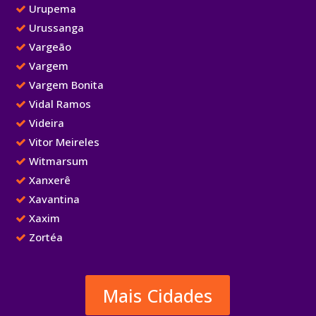
Urupema
Urussanga
Vargeão
Vargem
Vargem Bonita
Vidal Ramos
Videira
Vitor Meireles
Witmarsum
Xanxerê
Xavantina
Xaxim
Zortéa
Mais Cidades