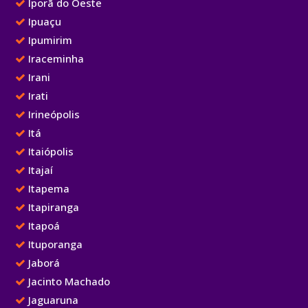
Iporã do Oeste
Ipuaçu
Ipumirim
Iraceminha
Irani
Irati
Irineópolis
Itá
Itaiópolis
Itajaí
Itapema
Itapiranga
Itapoá
Ituporanga
Jaborá
Jacinto Machado
Jaguaruna