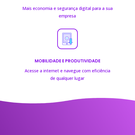
Mais economia e segurança digital para a sua
empresa
MOBILIDADE E PRODUTIVIDADE
Acesse a internet e navegue com eficiência
de
qualquer lugar