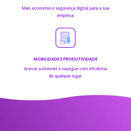
Mais economia e segurança digital para a sua
empresa
MOBILIDADE E PRODUTIVIDADE
Acesse a internet e navegue com eficiência
de
qualquer lugar