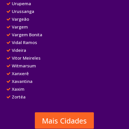
Urupema
Urussanga
Vargeão
Vargem
Vargem Bonita
Vidal Ramos
Videira
Vitor Meireles
Witmarsum
Xanxerê
Xavantina
Xaxim
Zortéa
Mais Cidades