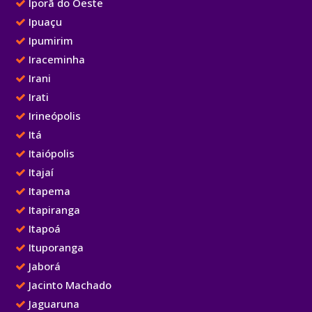
Iporã do Oeste
Ipuaçu
Ipumirim
Iraceminha
Irani
Irati
Irineópolis
Itá
Itaiópolis
Itajaí
Itapema
Itapiranga
Itapoá
Ituporanga
Jaborá
Jacinto Machado
Jaguaruna