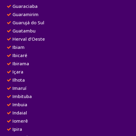
Guaraciaba
Guaramirim
Guarujá do Sul
Guatambu
Herval d’Oeste
Ibiam
Ibicaré
Ibirama
Içara
Ilhota
Imaruí
Imbituba
Imbuia
Indaial
Iomerê
Ipira