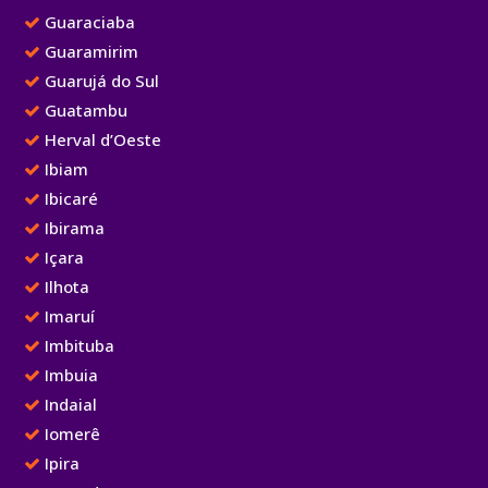
Guaraciaba
Guaramirim
Guarujá do Sul
Guatambu
Herval d’Oeste
Ibiam
Ibicaré
Ibirama
Içara
Ilhota
Imaruí
Imbituba
Imbuia
Indaial
Iomerê
Ipira