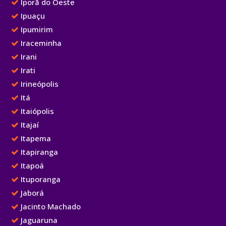
Iporã do Oeste
Ipuaçu
Ipumirim
Iraceminha
Irani
Irati
Irineópolis
Itá
Itaiópolis
Itajaí
Itapema
Itapiranga
Itapoá
Ituporanga
Jaborá
Jacinto Machado
Jaguaruna