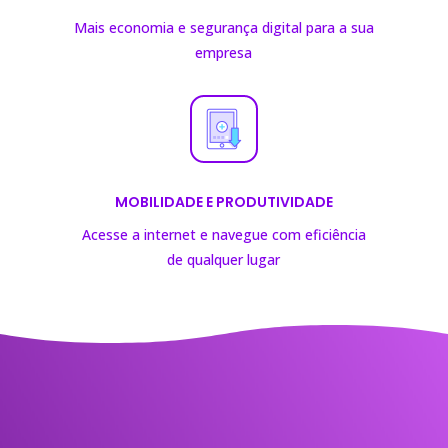
Mais economia e segurança digital para a sua
empresa
MOBILIDADE E PRODUTIVIDADE
Acesse a internet e navegue com eficiência
de
qualquer lugar