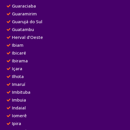
Guaraciaba
Guaramirim
Guarujá do Sul
Guatambu
Herval d’Oeste
Ibiam
Ibicaré
Ibirama
Içara
Ilhota
Imaruí
Imbituba
Imbuia
Indaial
Iomerê
Ipira