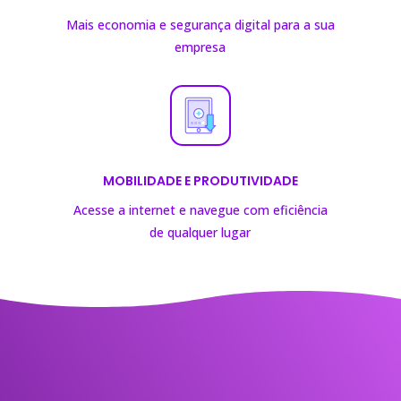
Mais economia e segurança digital para a sua
empresa
MOBILIDADE E PRODUTIVIDADE
Acesse a internet e navegue com eficiência
de
qualquer lugar