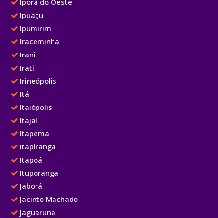
Iporã do Oeste
Ipuaçu
Ipumirim
Iraceminha
Irani
Irati
Irineópolis
Itá
Itaiópolis
Itajaí
Itapema
Itapiranga
Itapoá
Ituporanga
Jaborá
Jacinto Machado
Jaguaruna