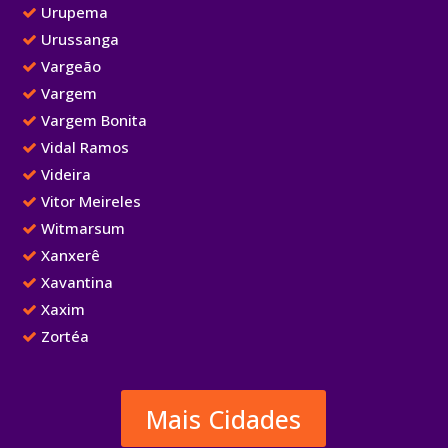
Urupema
Urussanga
Vargeão
Vargem
Vargem Bonita
Vidal Ramos
Videira
Vitor Meireles
Witmarsum
Xanxerê
Xavantina
Xaxim
Zortéa
Mais Cidades