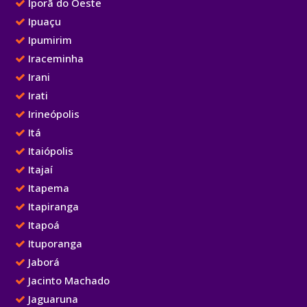
Iporã do Oeste
Ipuaçu
Ipumirim
Iraceminha
Irani
Irati
Irineópolis
Itá
Itaiópolis
Itajaí
Itapema
Itapiranga
Itapoá
Ituporanga
Jaborá
Jacinto Machado
Jaguaruna