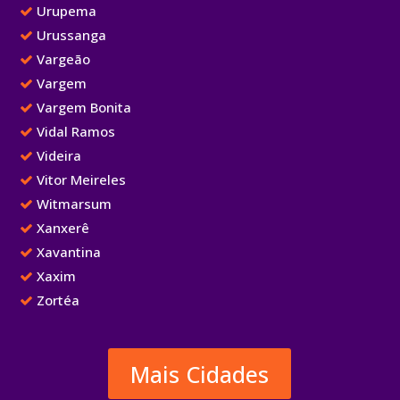
Urupema
Urussanga
Vargeão
Vargem
Vargem Bonita
Vidal Ramos
Videira
Vitor Meireles
Witmarsum
Xanxerê
Xavantina
Xaxim
Zortéa
Mais Cidades