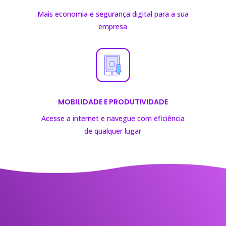
Mais economia e segurança digital para a sua
empresa
MOBILIDADE E PRODUTIVIDADE
Acesse a internet e navegue com eficiência
de
qualquer lugar