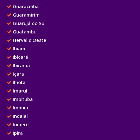
Guaraciaba
Guaramirim
Guarujá do Sul
Guatambu
Herval d’Oeste
Ibiam
Ibicaré
Ibirama
Içara
Ilhota
Imaruí
Imbituba
Imbuia
Indaial
Iomerê
Ipira