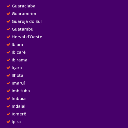
Guaraciaba
Guaramirim
Guarujá do Sul
Guatambu
Herval d’Oeste
Ibiam
Ibicaré
Ibirama
Içara
Ilhota
Imaruí
Imbituba
Imbuia
Indaial
Iomerê
Ipira