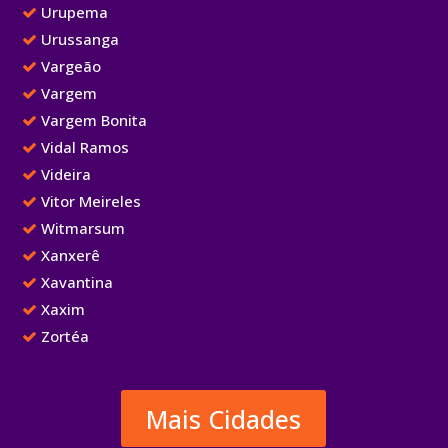
Urupema
Urussanga
Vargeão
Vargem
Vargem Bonita
Vidal Ramos
Videira
Vitor Meireles
Witmarsum
Xanxerê
Xavantina
Xaxim
Zortéa
Mais Cidades