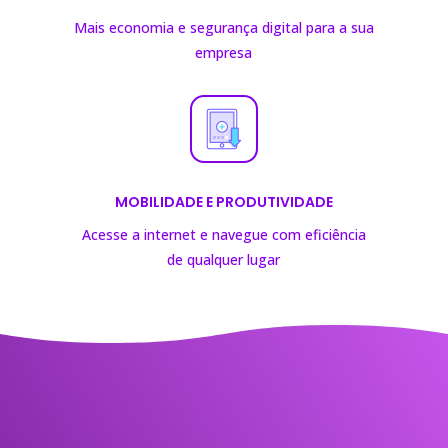
Mais economia e segurança digital para a sua
empresa
MOBILIDADE E PRODUTIVIDADE
Acesse a internet e navegue com eficiência
de
qualquer lugar