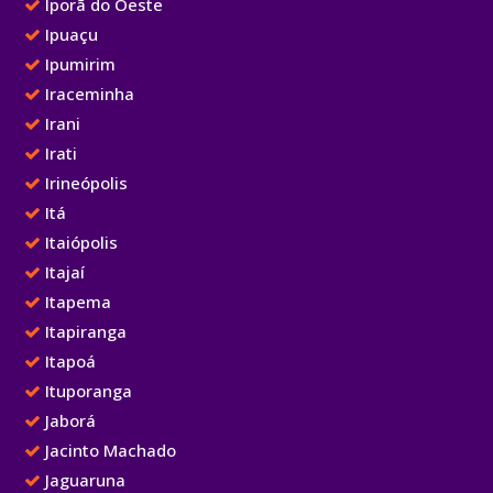
Iporã do Oeste
Ipuaçu
Ipumirim
Iraceminha
Irani
Irati
Irineópolis
Itá
Itaiópolis
Itajaí
Itapema
Itapiranga
Itapoá
Ituporanga
Jaborá
Jacinto Machado
Jaguaruna