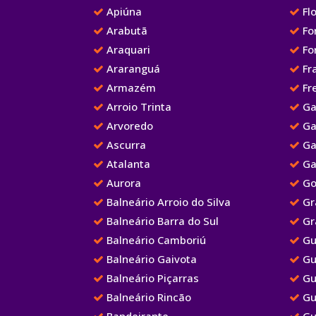
Apiúna
Flo
Arabutã
Fo
Araquari
Fo
Araranguá
Fr
Armazém
Fre
Arroio Trinta
Ga
Arvoredo
Ga
Ascurra
Ga
Atalanta
Ga
Aurora
Go
Balneário Arroio do Silva
Gr
Balneário Barra do Sul
Gr
Balneário Camboriú
Gu
Balneário Gaivota
Gu
Balneário Piçarras
Gu
Balneário Rincão
Gu
Bandeirante
Gu