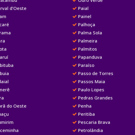
rval d’Oeste
Paial
iam
Painel
caré
Palhoça
irama
Palma Sola
ara
Palmeira
ota
Palmitos
aruí
Papanduva
bituba
Paraíso
buia
Passo de Torres
aial
Passos Maia
merê
Paulo Lopes
ra
Pedras Grandes
orã do Oeste
Penha
uaçu
Peritiba
umirim
Pescaria Brava
aceminha
Petrolândia