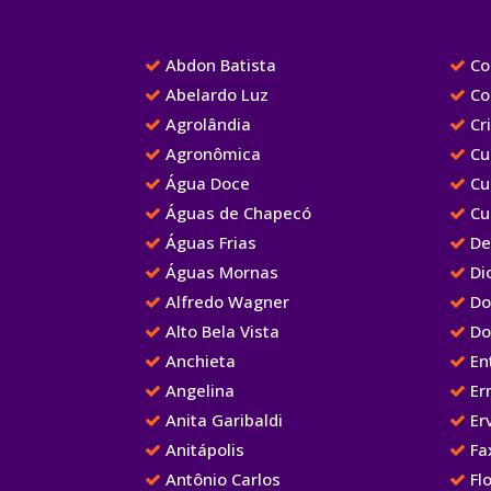
Abdon Batista
Cor
Abelardo Luz
Co
Agrolândia
Cr
Agronômica
Cu
Água Doce
Cu
Águas de Chapecó
Cu
Águas Frias
De
Águas Mornas
Dio
Alfredo Wagner
Do
Alto Bela Vista
Do
Anchieta
Ent
Angelina
Er
Anita Garibaldi
Erv
Anitápolis
Fa
Antônio Carlos
Flo