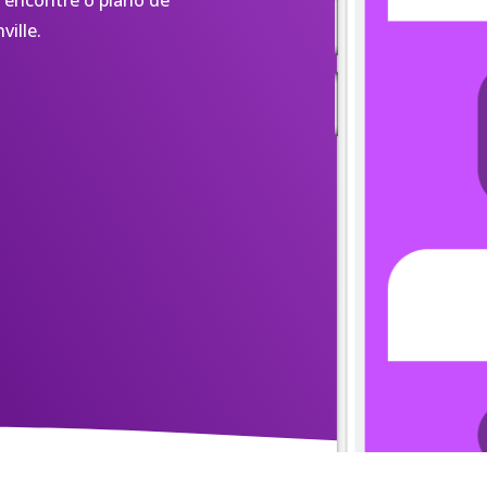
 encontre o plano de
ville.