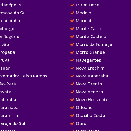
rianópolis
Mirim Doce
rmosa do Sul
Modelo
rquilhinha
Mondaí
aiburgo
Monte Carlo
i Rogério
Monte Castelo
lvão
Morro da Fumaça
ropaba
Morro Grande
ruva
Navegantes
spar
Nova Erechim
vernador Celso Ramos
Nova Itaberaba
ão-Pará
Nova Trento
avatal
Nova Veneza
abiruba
Novo Horizonte
araciaba
Orleans
aramirim
Otacílio Costa
arujá do Sul
Ouro
atambu
Ouro Verde