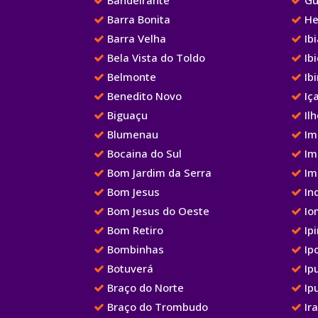
Barra Bonita
He
Barra Velha
Ib
Bela Vista do Toldo
Ibi
Belmonte
Ib
Benedito Novo
Iç
Biguaçu
Ilh
Blumenau
Im
Bocaina do Sul
Im
Bom Jardim da Serra
Im
Bom Jesus
Ind
Bom Jesus do Oeste
Io
Bom Retiro
Ipi
Bombinhas
Ip
Botuverá
Ip
Braço do Norte
Ip
Braço do Trombudo
Ir