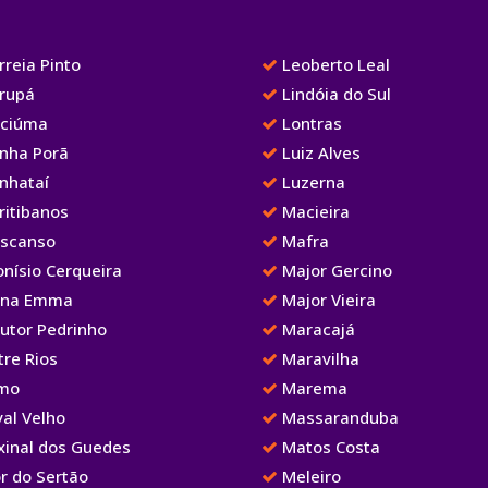
reia Pinto
Leoberto Leal
rupá
Lindóia do Sul
iciúma
Lontras
nha Porã
Luiz Alves
nhataí
Luzerna
ritibanos
Macieira
scanso
Mafra
nísio Cerqueira
Major Gercino
na Emma
Major Vieira
utor Pedrinho
Maracajá
re Rios
Maravilha
mo
Marema
al Velho
Massaranduba
xinal dos Guedes
Matos Costa
r do Sertão
Meleiro