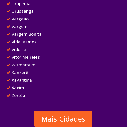
Urupema
Urussanga
Vargeão
Vargem
Vargem Bonita
Vidal Ramos
Videira
Vitor Meireles
Witmarsum
Xanxerê
Xavantina
Xaxim
Zortéa
Mais Cidades