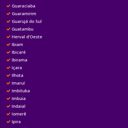
Guaraciaba
Guaramirim
Guarujá do Sul
Guatambu
Herval d’Oeste
Ibiam
Ibicaré
Ibirama
Içara
Ilhota
Imaruí
Imbituba
Imbuia
Indaial
Iomerê
Ipira