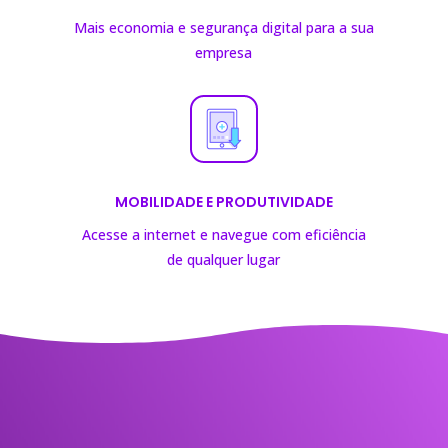
Mais economia e segurança digital para a sua
empresa
MOBILIDADE E PRODUTIVIDADE
Acesse a internet e navegue com eficiência
de
qualquer lugar