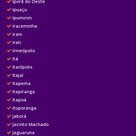
Iporã do Oeste
Ipuaçu
Ipumirim
Iraceminha
Irani
Irati
Irineópolis
Itá
Itaiópolis
Itajaí
Itapema
Itapiranga
Itapoá
Ituporanga
Jaborá
Jacinto Machado
Jaguaruna