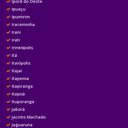
Iporã do Oeste
Ipuaçu
Ipumirim
Iraceminha
Irani
Irati
Irineópolis
Itá
Itaiópolis
Itajaí
Itapema
Itapiranga
Itapoá
Ituporanga
Jaborá
Jacinto Machado
Jaguaruna