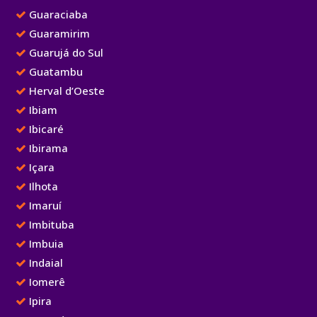
Guaraciaba
Guaramirim
Guarujá do Sul
Guatambu
Herval d’Oeste
Ibiam
Ibicaré
Ibirama
Içara
Ilhota
Imaruí
Imbituba
Imbuia
Indaial
Iomerê
Ipira