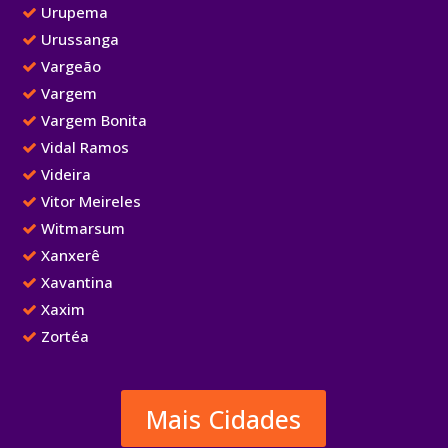
Urupema
Urussanga
Vargeão
Vargem
Vargem Bonita
Vidal Ramos
Videira
Vitor Meireles
Witmarsum
Xanxerê
Xavantina
Xaxim
Zortéa
Mais Cidades