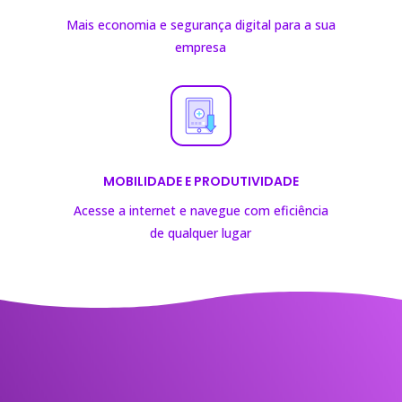
Mais economia e segurança digital para a sua
empresa
MOBILIDADE E PRODUTIVIDADE
Acesse a internet e navegue com eficiência
de
qualquer lugar