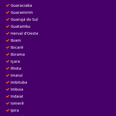
Guaraciaba
Guaramirim
Guarujá do Sul
Guatambu
Herval d’Oeste
Ibiam
Ibicaré
Ibirama
Içara
Ilhota
Imaruí
Imbituba
Imbuia
Indaial
Iomerê
Ipira