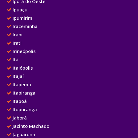
Iporã do Oeste
Ipuaçu
Ipumirim
Iraceminha
Irani
Irati
Irineópolis
Itá
Itaiópolis
Itajaí
Itapema
Itapiranga
Itapoá
Ituporanga
Jaborá
Jacinto Machado
Jaguaruna