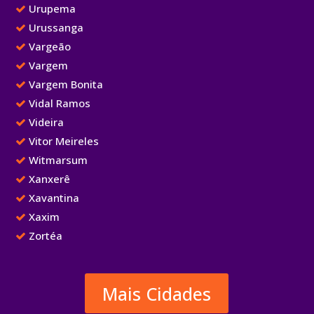
Urupema
Urussanga
Vargeão
Vargem
Vargem Bonita
Vidal Ramos
Videira
Vitor Meireles
Witmarsum
Xanxerê
Xavantina
Xaxim
Zortéa
Mais Cidades