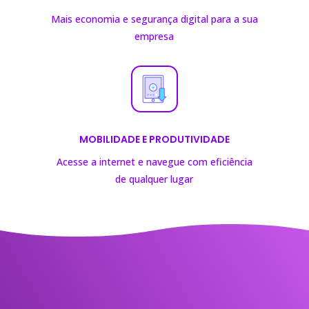
Mais economia e segurança digital para a sua
empresa
MOBILIDADE E PRODUTIVIDADE
Acesse a internet e navegue com eficiência
de
qualquer lugar